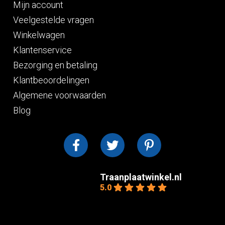
Mijn account
Veelgestelde vragen
Winkelwagen
Klantenservice
Bezorging en betaling
Klantbeoordelingen
Algemene voorwaarden
Blog
Traanplaatwinkel.nl
5.0
Gebaseerd op 12
beoordelingen
powered by
G
o
o
g
l
e