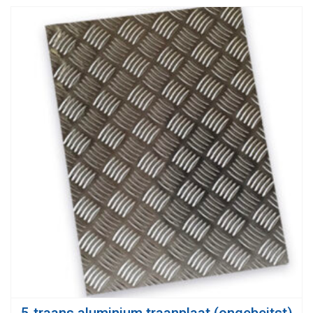
5-traans aluminium traanplaat (ongebeitst)