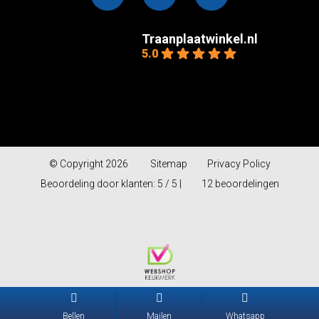
Traanplaatwinkel.nl
5.0
Gebaseerd op 12
beoordelingen
powered by
G
o
o
g
l
e
© Copyright 2026
Sitemap
Privacy Policy
Beoordeling door klanten: 5 / 5 |
12 beoordelingen
Traanplaatwi
5.0
powered by
G
Bellen
Mailen
Whatsapp