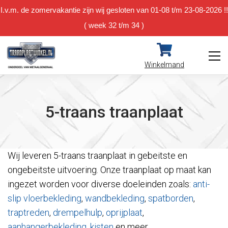
I.v.m. de zomervakantie zijn wij gesloten van 01-08 t/m 23-08-2026 !!
( week 32 t/m 34 )
Winkelmand
5-traans traanplaat
Wij leveren 5-traans traanplaat in gebeitste en
ongebeitste uitvoering. Onze traanplaat op maat kan
ingezet worden voor diverse doeleinden zoals:
anti-
slip vloerbekleding
,
wandbekleding
,
spatborden
,
traptreden
,
drempelhulp
,
oprijplaat
,
aanhangerbekleding
,
kisten
en meer.