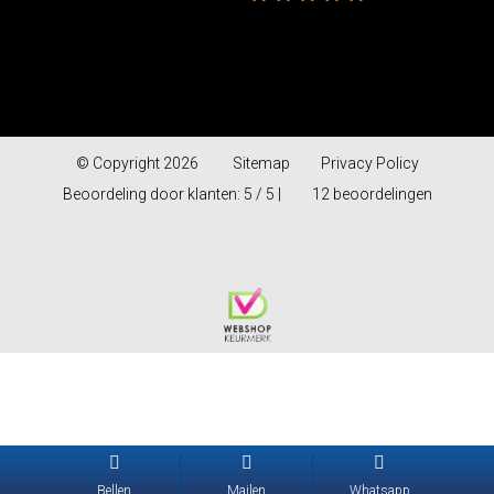
Gebaseerd op 12
beoordelingen
powered by
G
o
o
g
l
e
© Copyright 2026
Sitemap
Privacy Policy
Beoordeling door klanten: 5 / 5 |
12 beoordelingen
Traanplaatwi
5.0
powered by
G
Bellen
Mailen
Whatsapp