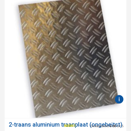
2-traans aluminium traanplaat (ongebeitst)
Gewaardeerd
5.00
uit 5