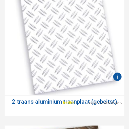
2-traans aluminium traanplaat (gebeitst)
Gewaardeerd
5.00
uit 5