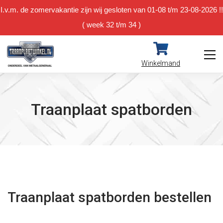
I.v.m. de zomervakantie zijn wij gesloten van 01-08 t/m 23-08-2026 !!
( week 32 t/m 34 )
Winkelmand
Traanplaat spatborden
Traanplaat spatborden bestellen